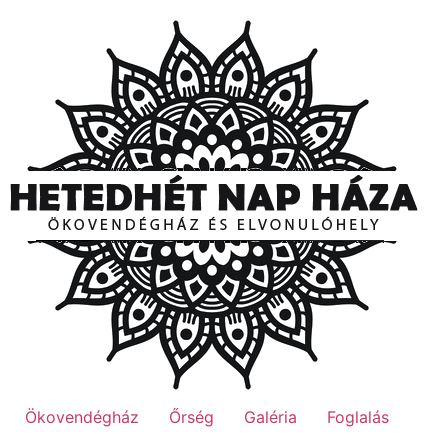
Ugrás
a
tartalomhoz
Ökovendégház
Őrség
Galéria
Foglalás