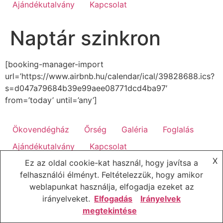
Ajándékutalvány
Kapcsolat
Naptár szinkron
[booking-manager-import
url=’https://www.airbnb.hu/calendar/ical/39828688.ics?
s=d047a79684b39e99aee08771dcd4ba97′
from=’today’ until=’any’]
Ökovendégház
Őrség
Galéria
Foglalás
Ajándékutalvány
Kapcsolat
X
Ez az oldal cookie-kat használ, hogy javítsa a
felhasználói élményt. Feltételezzük, hogy amikor
weblapunkat használja, elfogadja ezeket az
irányelveket.
Elfogadás
Irányelvek
megtekintése