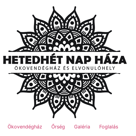
Ugrás
a
tartalomhoz
Ökovendégház
Őrség
Galéria
Foglalás